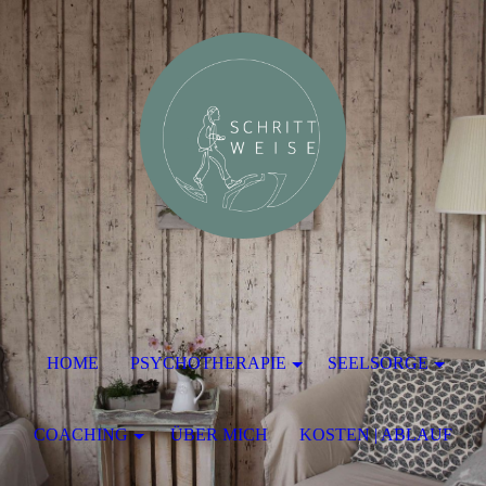
HOME
PSYCHOTHERAPIE
SEELSORGE
COACHING
ÜBER MICH
KOSTEN | ABLAUF